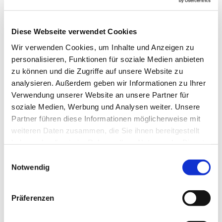
Gottesdienste
Konfirmationen
Regelmässig stattfindende Gruppenstunden
Diese Webseite verwendet Cookies
Wir verwenden Cookies, um Inhalte und Anzeigen zu
Hinweis:
Die Gruppenstunden finden unter Umständen
personalisieren, Funktionen für soziale Medien anbieten
in den Ferien nicht statt.
zu können und die Zugriffe auf unsere Website zu
analysieren. Außerdem geben wir Informationen zu Ihrer
Verwendung unserer Website an unsere Partner für
soziale Medien, Werbung und Analysen weiter. Unsere
Partner führen diese Informationen möglicherweise mit
weiteren Daten zusammen, die Sie ihnen bereitgestellt
haben oder die sie im Rahmen Ihrer Nutzung der Dienste
gesammelt haben.
Einwilligungsauswahl
Notwendig
Präferenzen