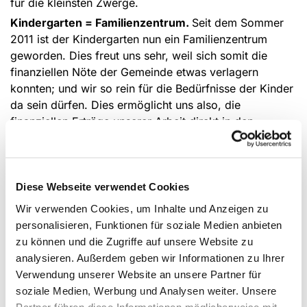
für die kleinsten Zwerge.
Kindergarten = Familienzentrum.
Seit dem Sommer
2011 ist der Kindergarten nun ein Familienzentrum
geworden. Dies freut uns sehr, weil sich somit die
finanziellen Nöte der Gemeinde etwas verlagern
konnten; und wir so rein für die Bedürfnisse der Kinder
da sein dürfen. Dies ermöglicht uns also, die
finanziellen Erträge unserer Arbeit direkt in den
Kindergarten einfließen zu lassen.
Unsere Arbeit setzt sich bisher zusammen aus der
Organisation und Durchführung folgender Aktionen:
Diese Webseite verwendet Cookies
Dem Osterfeuer an Ostersamstag auf der Wiese
Wir verwenden Cookies, um Inhalte und Anzeigen zu
von Familie Morhenne
personalisieren, Funktionen für soziale Medien anbieten
Dem Bauern und Erlebnismarkt mit eigenem Stand
zu können und die Zugriffe auf unsere Website zu
passend zum Thema
analysieren. Außerdem geben wir Informationen zu Ihrer
Dem Bauspielplatzabschlussfest auf der
Verwendung unserer Website an unsere Partner für
Gemeindewiese
soziale Medien, Werbung und Analysen weiter. Unsere
Partner führen diese Informationen möglicherweise mit