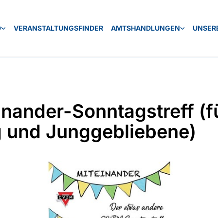
D
VERANSTALTUNGSFINDER
AMTSHANDLUNGEN
UNSERE
inander-Sonntagstreff (f
 und Junggebliebene)