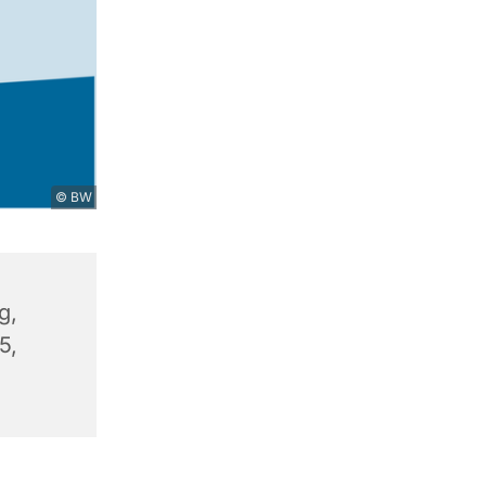
© BW
g,
5,